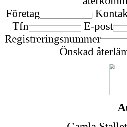
återkomma 
Företag
Kontak
Tfn
E-post
Registreringsnummer
Önskad återlä
A
Gamla Stalle