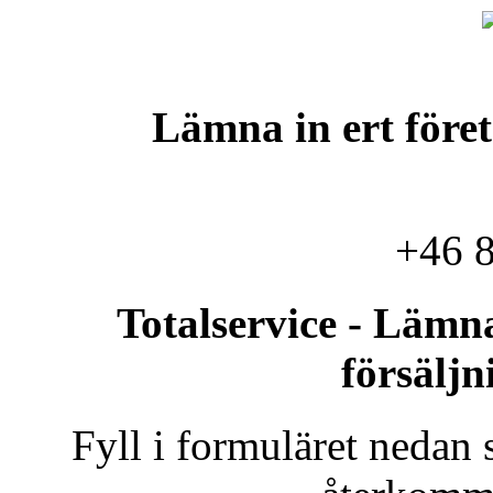
Pågående auktioner
Sök
Lämna in ert företa
+46 8
Totalservice - Lämna
försäljn
Fyll i formuläret nedan