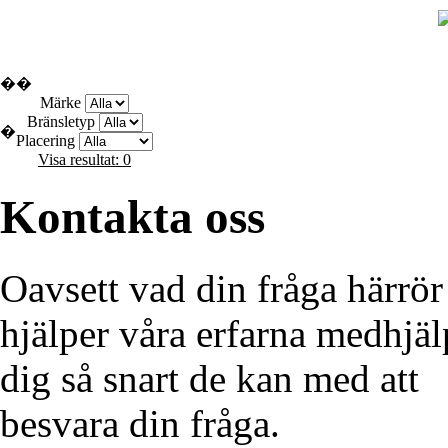
Pågående auktioner
Sök
�
�
Märke
Bränsletyp
�
Placering
Visa resultat: 0
Kontakta oss
Oavsett vad din fråga härrör
hjälper våra erfarna medhjäl
dig så snart de kan med att
besvara din fråga.