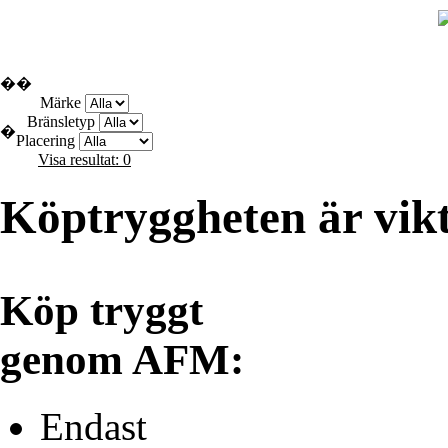
Pågående auktioner
Sök
�
�
Märke
Bränsletyp
�
Placering
Visa resultat: 0
Köptryggheten är vikti
Köp tryggt
genom AFM:
Endast