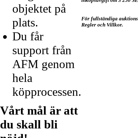
inköpsavgift om 3 250 S
objektet på
plats.
För fullständiga auktions
Regler och Villkor.
Du får
support från
AFM genom
hela
köpprocessen.
Vårt mål är att
du skall bli