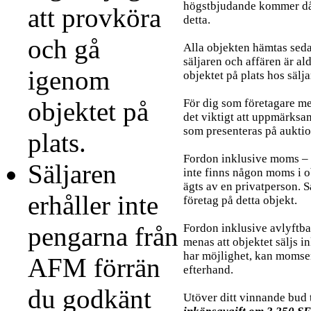
högstbjudande kommer då
att provköra
detta.
och gå
Alla objekten hämtas sedan
säljaren och affären är al
igenom
objektet på plats hos sälja
objektet på
För dig som företagare me
det viktigt att uppmärksa
som presenteras på auktio
plats.
Fordon inklusive moms – 
Säljaren
inte finns någon moms i o
ägts av en privatperson. 
erhåller inte
företag på detta objekt.
pengarna från
Fordon inklusive avlyftb
menas att objektet säljs i
har möjlighet, kan momsen
AFM förrän
efterhand.
du godkänt
Utöver ditt vinnande bud 