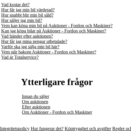
Vad kostar det?
Hur får jag min bil värderad?
Hur snabbt blir min bil såld?
Hur säljer jag min bil?
Vem kan köpa min bil på Auktioner - Fordon och Maskiner?
Kan jag köpa bilar på Auktioner - Fordon och Maskiner?
Vad händer efter auktionen?
Hur får jag mina pengar utbetalade?
Varför ska jag sälja min bil här?
Vem står bakom Auktioner - Fordon och Maskiner?
Vad är Totalservice?
Ytterligare frågor
Innan du säljer
Om auktionen
Efter auktionen
Om Auktioner - Fordon och Maskiner
Integritetspolicy
Hur fungerar det?
Köptrygghet och avgifter
Regler och